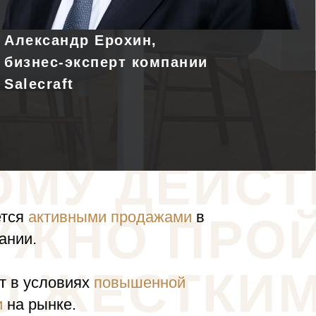
Александр Ерохин,
бизнес-эксперт компании
Salecraft
ОМУ ДЕЙС
ется
активными продажами
в
УЖНО ПРОЙ
ании.
О ЖЕСТКИ
т в условиях
повышенной
и
на рынке.