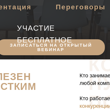
ентация
Переговоры
УЧАСТИЕ
БЕСПЛАТНОЕ
ЗАПИСАТЬСЯ НА ОТКРЫТЫЙ
ВЕБИНАР
К
ЛЕЗЕН
Кто занима
Н
любой комп
ЕСТКИМ
П
Кто работае
конкуренци