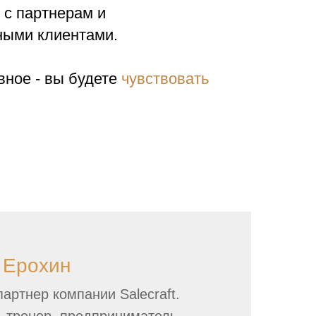
 с партнерам и
ными клиентами.
вное - вы будете
чувствовать
о увереннее
. Уверенность в
ловина успеха.
 Ерохин
ртнер компании Salecraft.