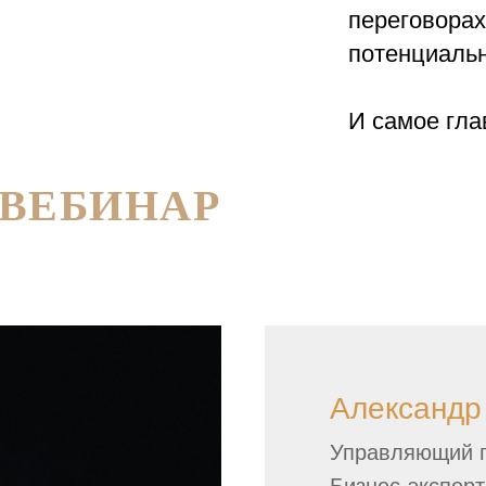
переговорах
потенциаль
И самое гла
себя намног
себе это по
 ВЕБИНАР
Александр
Управляющий па