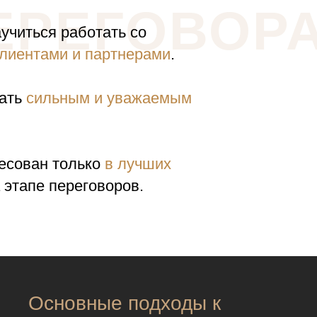
ЕРЕГОВОР
аучиться работать со
лиентами и партнерами
.
тать
сильным и уважаемым
ресован только
в лучших
 этапе переговоров.
Основные подходы к